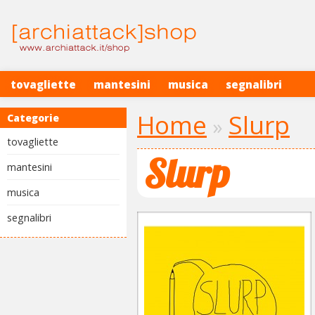
tovagliette
mantesini
musica
segnalibri
Home
Slurp
Categorie
»
tovagliette
Slurp
mantesini
musica
segnalibri