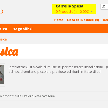
Carrello Spesa
0 Prodotto(i) - 0,00€
Home
Lista dei Desideri (0)
Ac
sica
segnalibri
sica
sica
[archiattack] si avvale di musicisti per realizzare installazioni.
ad hoc diventano piccole e preziose edizioni limitate di cd.
o prodotti sulla lista di questa categoria.