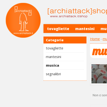
tovagliette
mantesini
mu
Home
mu
»
Categorie
mu
tovagliette
mantesini
musica
segnalibri
Non ci son