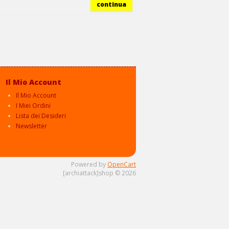
continua
Il Mio Account
Il Mio Account
I Miei Ordini
Lista dei Desideri
Newsletter
Powered by
OpenCart
[archiattack]shop © 2026