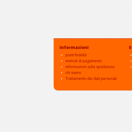
Informazioni
S
punti fedeltà
metodi di pagamento
informazioni sulla spedizione
chi siamo
Trattamento dei dati personali