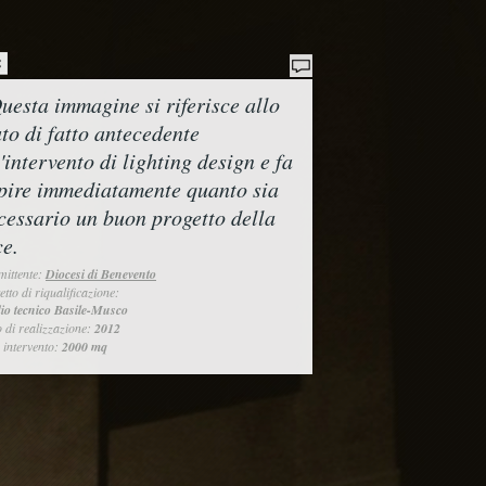
uesta immagine si riferisce allo
ato di fatto antecedente
l'intervento di lighting design e fa
pire immediatamente quanto sia
cessario un buon progetto della
ce.
ittente:
Diocesi di Benevento
etto di riqualificazione:
io tecnico Basile-Musco
 di realizzazione:
2012
 intervento:
2000 mq