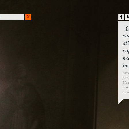
O
Q
st
al
ca
ne
lu
comm
prog
Stud
anno
area